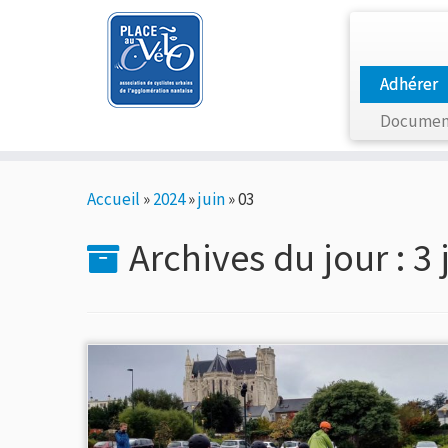
Adhérer
Documen
Passer
Accueil
»
2024
»
juin
»
03
au
contenu
Archives du jour :
3 