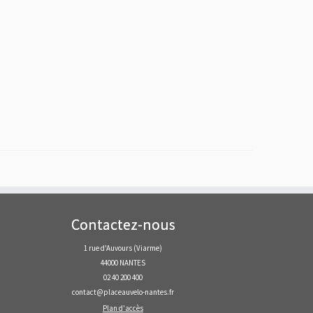
Contactez-nous
1 rue d'Auvours (Viarme)
44000 NANTES
02 40 200 400
contact@placeauvelo-nantes.fr
Plan d'accès