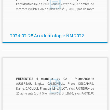
l’accidentologie de 2022. Vous y verrez que le nombre de
victimes cyclistes 2022 a bien baissé / 2021 ; pas de mort
de cycliste en 2022. Mais beaucoup plus de victimes
répertoriées par les pompiers que par la police… et de
nombreuses victimes cyclistes tout seuls ! 12 piétons […]
2024-02-28 Accidentologie NM 2022
PRESENT.E.S 6 membres du CA = Pierre-Antoine
AUGEREAU, Brigitte CASSIGNEUL, Pierre DESCAMPS,
Daniel DAOULAS, François LE VASLOT, Yves PASTEUR+ de
20 adhérents (dont 5 femmes) Début 18h06, Yves PASTEUR
(CA) anime avec Angéline MORLEC, adhérente, à l’aide
d’une présentation à l’écranquelques personnes arrivent
en retard.Angeline MORLEC, présente l’Ordre du Jour et le