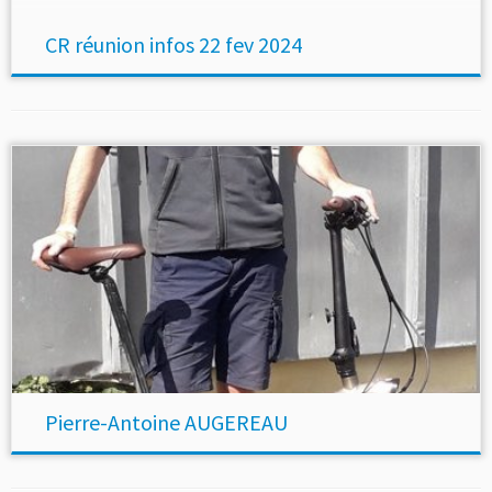
déroulement :– Pas de présentation des adhérents au
début– Un […]
CR réunion infos 22 fev 2024
Pierre-Antoine AUGEREAU