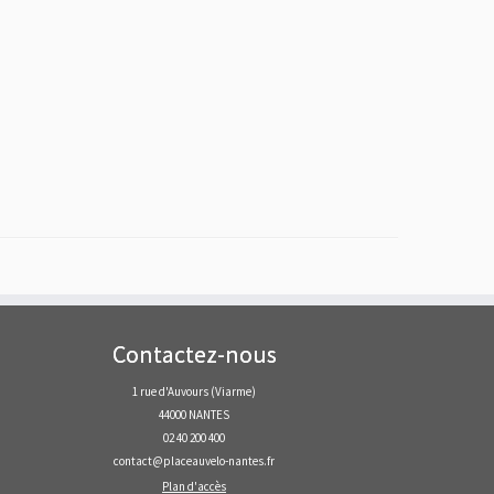
Contactez-nous
1 rue d'Auvours (Viarme)
44000 NANTES
02 40 200 400
contact@placeauvelo-nantes.fr
Plan d'accès