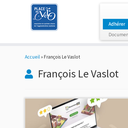
Adhérer
Documen
Passer
Accueil
»
François Le Vaslot
au
contenu
François Le Vaslot