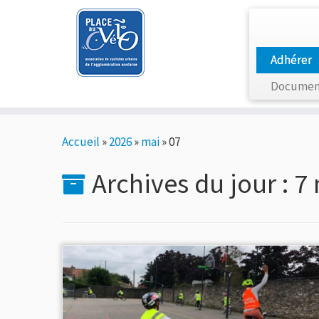
Adhérer
Documen
Passer
Accueil
»
2026
»
mai
»
07
au
contenu
Archives du jour :
7 