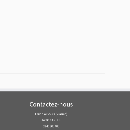
Contactez-nous
1 rue d'Auvours (Viarme)
44000 NANTES
02 40 200 400