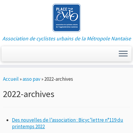
Association de cyclistes urbains de la Métropole Nantaise
Passer
Accueil
»
asso pav
»
2022-archives
au
contenu
2022-archives
Des nouvelles de l’association : Bicyc’lettre n°119 du
printemps 2022