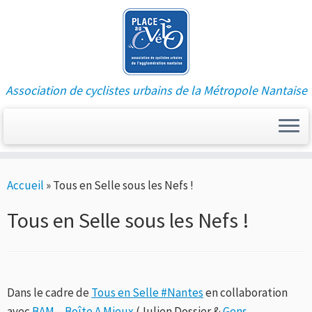
Association de cyclistes urbains de la Métropole Nantaise
Passer
Accueil
»
Tous en Selle sous les Nefs !
au
contenu
Tous en Selle sous les Nefs !
Dans le cadre de
Tous en Selle #Nantes
en collaboration
avec
BAM – Boîte A Mieux
(Julien Dossier &
Gens