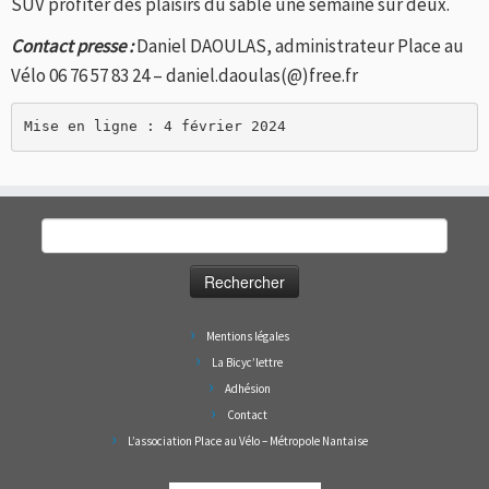
SUV profiter des plaisirs du sable une semaine sur deux.
Contact presse :
Daniel DAOULAS, administrateur Place au
Vélo 06 76 57 83 24 – daniel.daoulas(@)free.fr
Mise en ligne : 4 février 2024
Rechercher :
Mentions légales
La Bicyc’lettre
Adhésion
Contact
L’association Place au Vélo – Métropole Nantaise