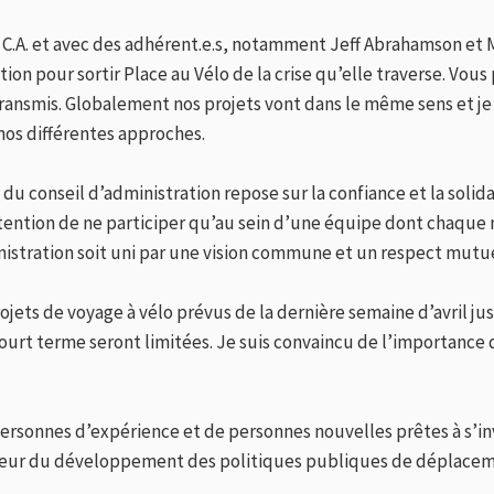
 C.A. et avec des adhérent.e.s, notamment Jeff Abrahamson et 
ion pour sortir Place au Vélo de la crise qu’elle traverse. Vou
transmis. Globalement nos projets vont dans le même sens et j
 nos différentes approches.
 du conseil d’administration repose sur la confiance et la solid
tention de ne participer qu’au sein d’une équipe dont chaque 
nistration soit uni par une vision commune et un respect mutue
jets de voyage à vélo prévus de la dernière semaine d’avril jus
court terme seront limitées. Je suis convaincu de l’importance
sonnes d’expérience et de personnes nouvelles prêtes à s’inve
ajeur du développement des politiques publiques de déplacem