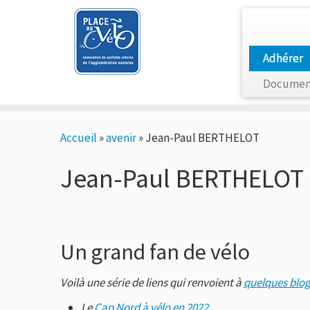
Adhérer
Documen
Passer
Accueil
»
avenir
»
Jean-Paul BERTHELOT
au
contenu
Jean-Paul BERTHELOT
Un grand fan de vélo
Voilà une série de liens qui renvoient à
quelques blog
Le
Cap Nord à vélo en 2022