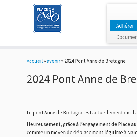
Adhérer
Documen
Passer
Accueil
»
avenir
»
2024 Pont Anne de Bretagne
au
contenu
2024 Pont Anne de Br
Le pont Anne de Bretagne est actuellement en cha
Heureusement, grâce à l’engagement de Place au V
comme un moyen de déplacement légitime à Nant