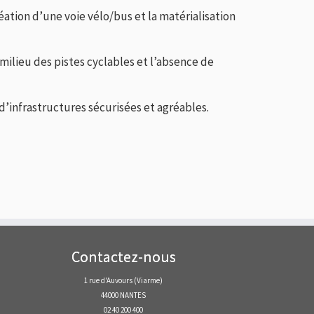
ion d’une voie vélo/bus et la matérialisation
milieu des pistes cyclables et l’absence de
d’infrastructures sécurisées et agréables.
Contactez-nous
1 rue d'Auvours (Viarme)
44000 NANTES
02 40 200 400